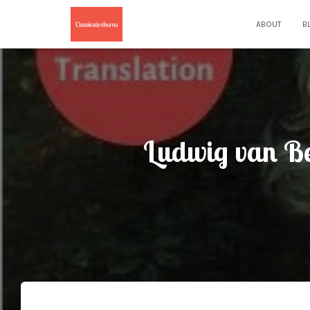
ABOUT
B
Ludwig van Be