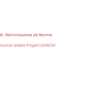
zt
: Réminiscenes de Norma
sical Greats Project 2019/20