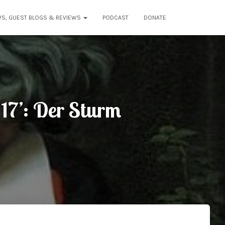
WS, GUEST BLOGS & REVIEWS
PODCAST
DONATE
17’: Der Sturm