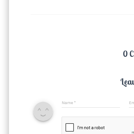
0 
Lea
Name
*
Em